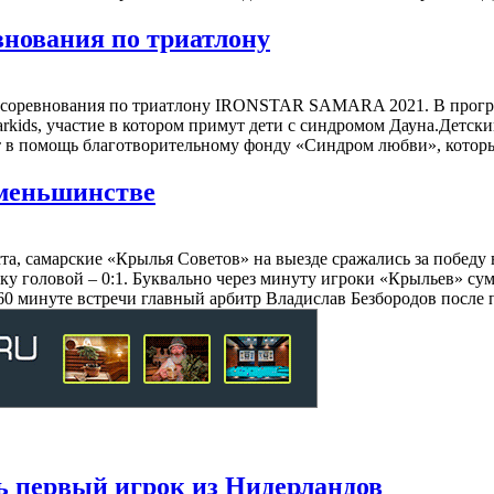
внования по триатлону
ятся соревнования по триатлону IRONSTAR SAMARA 2021. В прогр
tarkids, участие в котором примут дети с синдромом Дауна.Детски
авят в помощь благотворительному фонду «Синдром любви», кото
 меньшинстве
густа, самарские «Крылья Советов» на выезде сражались за побед
тку головой – 0:1. Буквально через минуту игроки «Крыльев» су
а 60 минуте встречи главный арбитр Владислав Безбородов пос
ь первый игрок из Нидерландов