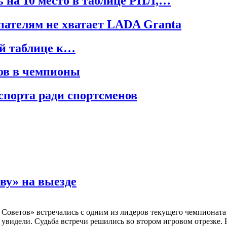
 на 10 место в таблице РПЛ,…
пателям не хватает LADA Granta
ой таблице к…
ов в чемпионы
спорта ради спортсменов
ву» на выезде
ья Советов» встречались с одним из лидеров текущего чемпионат
 увидели. Судьба встречи решились во втором игровом отрезке.