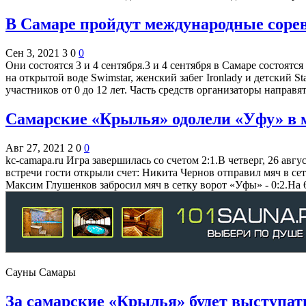
В Самаре пройдут международные соре
Сен 3, 2021
3
0
0
Они состоятся 3 и 4 сентября.3 и 4 сентября в Самаре состо
на открытой воде Swimstar, женский забег Ironlady и детский S
участников от 0 до 12 лет. Часть средств организаторы напр
Самарские «Крылья» одолели «Уфу» в
Авг 27, 2021
2
0
0
kc-camapa.ru Игра завершилась со счетом 2:1.В четверг, 26 ав
встречи гости открыли счет: Никита Чернов отправил мяч в се
Максим Глушенков забросил мяч в сетку ворот «Уфы» - 0:2.Н
Сауны Самары
За самарские «Крылья» будет выступат