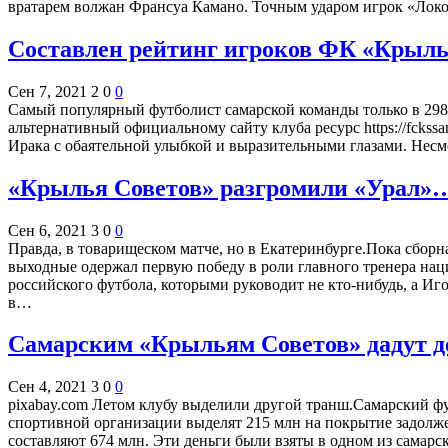
вратарем волжан Франсуа Камано. Точным ударом игрок «Локо
Составлен рейтинг игроков ФК «Крыль
Сен 7, 2021
2
0
0
Самый популярный футболист самарской команды только в 298
альтернативный официальному сайту клуба ресурс https://fcks
Ирака с обаятельной улыбкой и выразительными глазами. Несмот
«Крылья Советов» разгромили «Урал»…
Сен 6, 2021
3
0
0
Правда, в товарищеском матче, но в Екатеринбурге.Пока сборн
выходные одержал первую победу в роли главного тренера нац
российского футбола, которыми руководит не кто-нибудь, а Иг
в…
Самарским «Крыльям Советов» дадут до
Сен 4, 2021
3
0
0
pixabay.com Летом клубу выделили другой транш.Самарский фу
спортивной организации выделят 215 млн на покрытие задолжен
составляют 674 млн. Эти деньги были взяты в одном из самарс