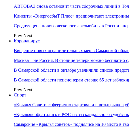
АВТОВАЗ снова остановит часть сборочных линий в Толья
Клиенты «ЭнергосбыТ Плюс» предпочитают электронны
Средняя цена нового легкового автомобиля в России впер
Prev
Next
Коронавирус
Введение новых ограничительных мер в Самарской облас
Москва – не Россия. В столице теперь можно бесплатно с
В Самарской области в октябре увеличили список пред
В Самарской области пенсионерам старше 65 лет заблоки
Prev
Next
Спорт
«Крылья Советов» феерично стартовали в розыгрыше куб
«Крылья» обратились в РФС из-за скандального судейства
Самарские «Крылья советов» поднялись на 10 место в т