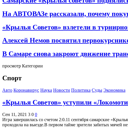
Самарские «Крылья советов» поднялись
На АВТОВАЗе рассказали, почему поку
«Крылья Советов» взлетели в турнирн
Алексей Немов посвятил первокурсник
В Самаре снова закроют движение тран
просмотр Категории
Спорт
Авто
Коронавирус
Наука
Новости
Политика
Суды
Экономика
«Крылья Советов» уступили «Локомоти
Сен 11, 2021
3
0
0
Игра завершилась со счетом 2:0.11 сентября самарские «Крыл
проходила на выезде.В первом тайме зрители забитых мячей не