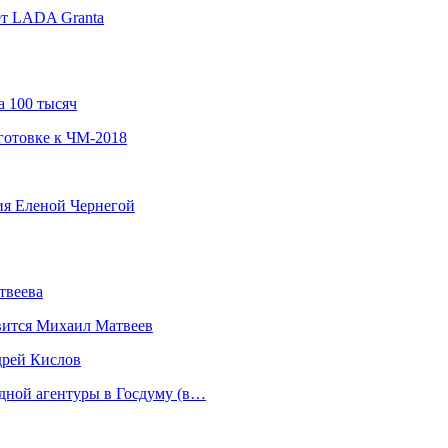
ет LADA Granta
а 100 тысяч
готовке к ЧМ-2018
ния Еленой Чернегой
твеева
вится Михаил Матвеев
дрей Кислов
дной агентуры в Госдуму (в…