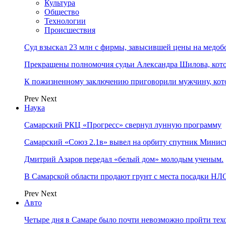
Культура
Общество
Технологии
Происшествия
Суд взыскал 23 млн с фирмы, завысившей цены на медоб
Прекращены полномочия судьи Александра Шилова, ко
К пожизненному заключению приговорили мужчину, кото
Prev
Next
Наука
Самарский РКЦ «Прогресс» свернул лунную программу
Самарский «Союз 2.1в» вывел на орбиту спутник Минис
Дмитрий Азаров передал «белый дом» молодым ученым.
В Самарской области продают грунт с места посадки НЛ
Prev
Next
Авто
Четыре дня в Самаре было почти невозможно пройти тех