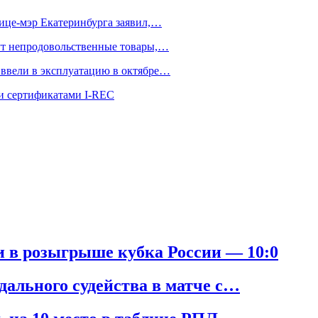
вице-мэр Екатеринбурга заявил,…
тут непродовольственные товары,…
ввели в эксплуатацию в октябре…
и сертификатами I-REC
и в розыгрыше кубка России — 10:0
дального судейства в матче с…