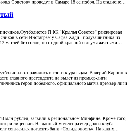
лья Советов» проведут в Самаре 18 сентября. На стадионе…
ятый
подписчиков.Футболистов ПФК "Крылья Советов" ранжировал
исчиков в сети Инстаграм у Сафаа Хади - полузащитника из
 12 матчей без голов, но с одной красной и двумя желтыми…
футболисты отправились в гости к уральцам. Валерий Карпин в
сти главного претендента на вылет из премьер-лиги
отличились герои победного, официального матча премьер-лиги
43 млн рублей, заявили в региональном Минфине. Кроме того,
 потери лицензии. На данный момент размер долги клуба
Долг согласился погасить банк «Солидарность». На каких…