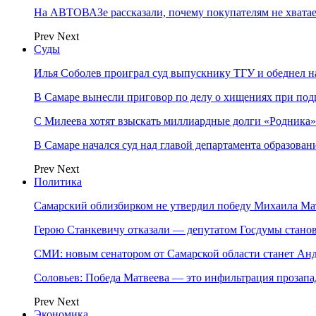
На АВТОВАЗе рассказали, почему покупателям не хвата
Prev
Next
Суды
Илья Соболев проиграл суд выпускнику ТГУ и обеднел н
В Самаре вынесли приговор по делу о хищениях при под
С Милеева хотят взыскать миллиардные долги «Родника»
В Самаре начался суд над главой департамента образова
Prev
Next
Политика
Самарский облизбирком не утвердил победу Михаила Ма
Герою Станкевичу отказали — депутатом Госдумы стано
СМИ: новым сенатором от Самарской области станет Ан
Соловьев: Победа Матвеева — это инфильтрация прозапа
Prev
Next
Экономика