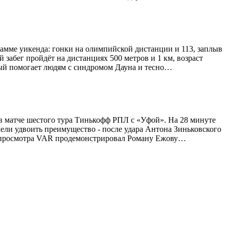
амме уикенда: гонки на олимпийской дистанции и 113, заплыв
й забег пройдёт на дистанциях 500 метров и 1 км, возраст
рый помогает людям с синдромом Дауна и тесно…
у в матче шестого тура Тинькофф РПЛ с «Уфой». На 28 минуте
мели удвоить преимущество - после удара Антона Зиньковского
ле просмотра VAR продемонстрировал Роману Ежову…