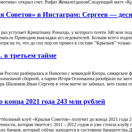
мотива» открыл счет. Рифат ЖемалетдиновСледующий матч «Кры
я Советов» в Инстаграм: Сергеев — дес
 раз уступает Криштиану Роналдо, у которого почти 340 млн 
samara.ru Приводим выкладки исследователей. Больше всего подп
ря на то, что до сих пор он провел в составе "Крыльев" только
 в третьем тайме
ая России разбиралась в Никосии с командой Кипра, самарские 
иональной сборной, а парни Игоря Осинькина разобрали на запча
орь Шалимов.Иван Сергеев в этом матче не забивал, зато снова 
 конца 2021 года 243 млн рублей
тбольный клуб «Крылья Советов» получит до конца 2021 года 2
ности, которая тянется с 2011 – 2012 годов и уже стоила клубу
ких банков, который сейчас находится в состоянии банкротства.