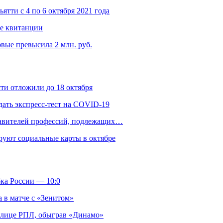
тти с 4 по 6 октября 2021 года
е квитанции
вые превысила 2 млн. руб.
ти отложили до 18 октября
дать экспресс-тест на COVID-19
ставителей профессий, подлежащих…
руют социальные карты в октябре
ка России — 10:0
 в матче с «Зенитом»
аблице РПЛ, обыграв «Динамо»