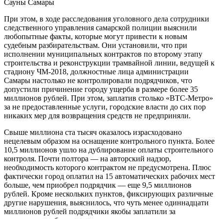
Сауны Самары
При этом, в ходе расследования уголовного дела сотрудники
следственного управления самарской полиции выяснили
любопытные факты, которые могут привести к новым
судебным разбирательствам. Они установили, что при
исполнении муниципальных контрактов по второму этапу
строительства и реконструкции трамвайной линии, ведущей к
стадиону ЧМ-2018, должностные лица администрации
Самары настолько не контролировали подрядчиков, что
допустили причинение городу ущерба в размере более 35
миллионов рублей. При этом, заплатив столько «ВТС-Метро»
за не предоставленные услуги, городские власти до сих пор
никаких мер для возвращения средств не предприняли.
Свыше миллиона ста тысяч оказалось израсходовано
нецелевым образом на оснащение контрольного пункта. Более
10,5 миллионов ушло на дублирование оплаты строительного
контроля. Почти полтора — на авторский надзор,
необходимость которого контрактом не предусмотрена. Плюс
фактически город оплатил на 15 автоматических рабочих мест
больше, чем приобрел подрядчик — еще 9,5 миллионов
рублей. Кроме нескольких пунктов, фиксирующих различные
другие нарушения, выяснилось, что чуть менее одиннадцати
миллионов рублей подрядчики якобы заплатили за