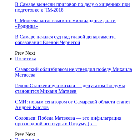
В Самаре вынесли приговор по делу о хищениях при
подготовке к ЧМ-2018
С Милеева хотят взыскать миллиардные долги
«Родника»
В Самаре начался суд над главой департамента
образования Еленой Чернегой
Prev
Next
Политика
Самарский облизбирком не утвердил победу Михаила
Матвеева
Герою Станкевичу отказали — депутатом Госдумы
становится Михаил Матвеев
СМИ: новым сенатором от Самарской области станет
Андрей Кислов
Соловьев: Победа Матвеева — это инфильтрация
прозападной агентуры в Госдуму (в…
Prev
Next
Экономика