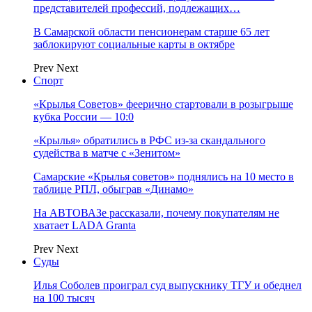
представителей профессий, подлежащих…
В Самарской области пенсионерам старше 65 лет
заблокируют социальные карты в октябре
Prev
Next
Спорт
«Крылья Советов» феерично стартовали в розыгрыше
кубка России — 10:0
«Крылья» обратились в РФС из-за скандального
судейства в матче с «Зенитом»
Самарские «Крылья советов» поднялись на 10 место в
таблице РПЛ, обыграв «Динамо»
На АВТОВАЗе рассказали, почему покупателям не
хватает LADA Granta
Prev
Next
Суды
Илья Соболев проиграл суд выпускнику ТГУ и обеднел
на 100 тысяч