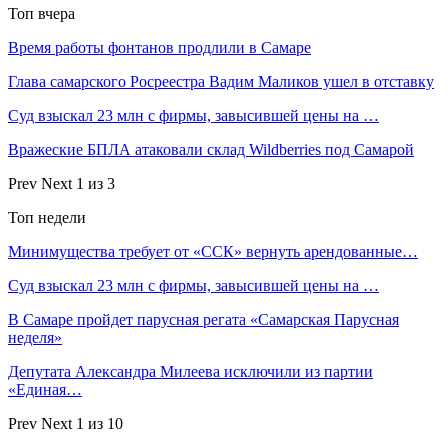
Топ вчера
Время работы фонтанов продлили в Самаре
Глава самарского Росреестра Вадим Маликов ушел в отставку
Суд взыскал 23 млн с фирмы, завысившей цены на …
Вражеские БПЛА атаковали склад Wildberries под Самарой
Prev
Next
1 из 3
Топ недели
Минимущества требует от «ССК» вернуть арендованные…
Суд взыскал 23 млн с фирмы, завысившей цены на …
В Самаре пройдет парусная регата «Самарская Парусная
неделя»
Депутата Александра Милеева исключили из партии
«Единая…
Prev
Next
1 из 10