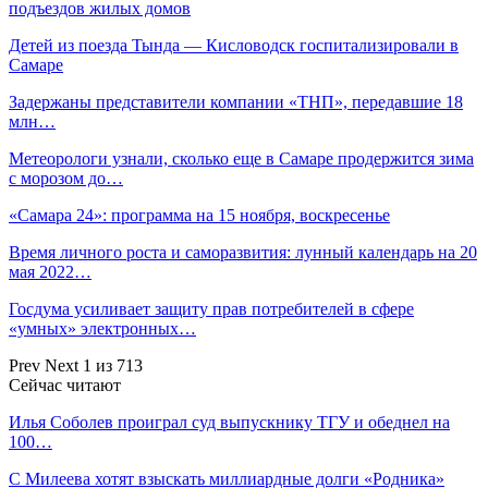
подъездов жилых домов
Детей из поезда Тында — Кисловодск госпитализировали в
Самаре
Задержаны представители компании «ТНП», передавшие 18
млн…
Метеорологи узнали, сколько еще в Самаре продержится зима
с морозом до…
«Самара 24»: программа на 15 ноября, воскресенье
Время личного роста и саморазвития: лунный календарь на 20
мая 2022…
Госдума усиливает защиту прав потребителей в сфере
«умных» электронных…
Prev
Next
1 из 713
Сейчас читают
Илья Соболев проиграл суд выпускнику ТГУ и обеднел на
100…
С Милеева хотят взыскать миллиардные долги «Родника»