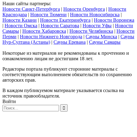
Наши сайты партнеры:
Новости Санкт-Петербурга
|
Новости Оренбурга
|
Новости
Краснодара
|
Новости Тюмени
|
Новости Новосибирска
|
Новости Казани
|
Новости Екатеринбурга
|
Новости Воронежа
|
Новости Омска
|
Новости Саратова
|
Новости Уфы
|
Новости
Самары
|
Новости Хабаровска
|
Новости Челябинска
|
Новости
Перми
|
Новости Нижнего Новгорода
|
Сауны Минска
|
Сауны
Нур-Султана (Астаны)
|
Сауны Еревана
|
Сауны Самары
Некоторые из материалов не рекомендованы к прочтению и
ознакомлению лицам не достигшим 18 лет.
Редакторы портала публикуют сторонние материалы с
соответствующим выполнением обязательств по сохранению
авторских прав.
В каждом публикуемом материале указывается ссылка на
источник правообладателя.
Войти