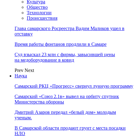
Культура
Общество
Технологии
Происшествия
Глава самарского Росреестра Вадим Маликов ушел в
отставку
Время работы фонтанов продлили в Самаре
Суд взыскал 23 млн с фирмы, завысившей цены
на медоборудование в ковид
Prev
Next
Наука
Самарский РКЦ «Прогресс» свернул лунную программу
Самарский «Союз 2.1в» вывел на орбиту спутник
Министерства обороны
Дмитрий Азаров передал «белый дом» молодым
ученым.
В Самарской области продают грунт с места посадки
НЛО