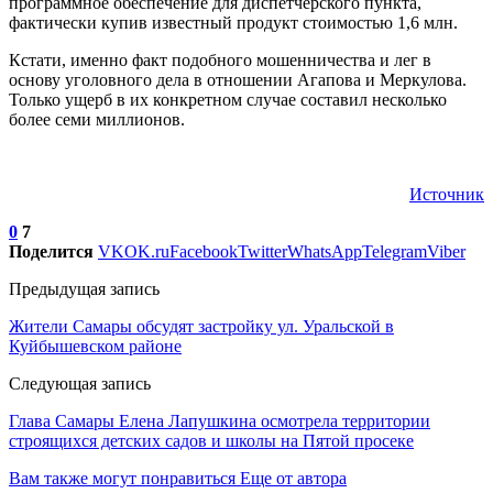
программное обеспечение для диспетчерского пункта,
фактически купив известный продукт стоимостью 1,6 млн.
Кстати, именно факт подобного мошенничества и лег в
основу уголовного дела в отношении Агапова и Меркулова.
Только ущерб в их конкретном случае составил несколько
более семи миллионов.
Источник
0
7
Поделится
VK
OK.ru
Facebook
Twitter
WhatsApp
Telegram
Viber
Предыдущая запись
Жители Самары обсудят застройку ул. Уральской в
Куйбышевском районе
Следующая запись
Глава Самары Елена Лапушкина осмотрела территории
строящихся детских садов и школы на Пятой просеке
Вам также могут понравиться
Еще от автора