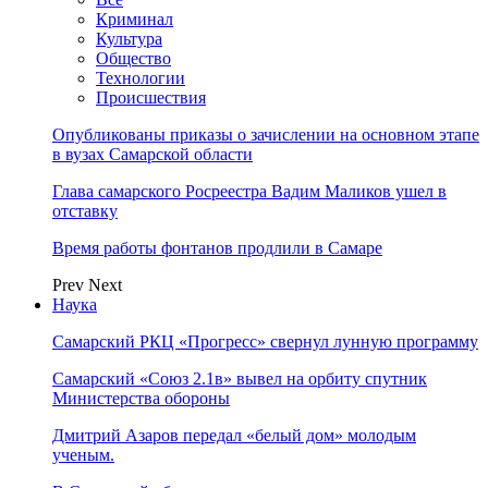
Криминал
Культура
Общество
Технологии
Происшествия
Опубликованы приказы о зачислении на основном этапе
в вузах Самарской области
Глава самарского Росреестра Вадим Маликов ушел в
отставку
Время работы фонтанов продлили в Самаре
Prev
Next
Наука
Самарский РКЦ «Прогресс» свернул лунную программу
Самарский «Союз 2.1в» вывел на орбиту спутник
Министерства обороны
Дмитрий Азаров передал «белый дом» молодым
ученым.