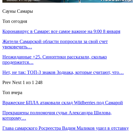
Сауны Самары
Топ сегодня
Коронавирус в Самаре: все самое важное на 9:00 8 января
Жители Самарской области попросили за свой счет
увековечить…
Неожиданные +25. Синоптики рассказали, сколько
продержится…
Нет, не так: ТОП-3 знаков Зодиака, которые считают, что…
Prev
Next
1 из 1 248
Топ вчера
Вражеские БПЛА атаковали склад Wildberries под Самарой
Прекращены полномочия судьи Александра Шилова,
которому…
Глава самарского Росреестра Вадим Маликов ушел в отставку