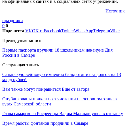
на официальных сайтах и в социальных сетях учреждений.
Источник
праздники
0
0
Поделится
VK
OK.ru
Facebook
Twitter
WhatsApp
Telegram
Viber
Предыдущая запись
Первые паспорта вручили 18 школьникам накануне Дня
России в Самаре
Следующая запись
Самарскую вейповую империю банкротят из-за долгов на 13
млрд рублей
Вам также могут понравиться
Еще от автора
Опубликованы приказы о зачислении на основном этапе в
вузах Самарской области
Глава самарского Росреестра Вадим Маликов ушел в отставку
Время работы фонтанов продлили в Самаре