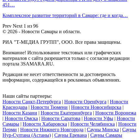
451…
Комплексное развитие территорий в Самаре: где и когда…
Prev
Next
1 из 96
© 2026 - Новости Самары и области.
РИА "Т-МЕДИА ГРУПП", ООО. Все права защищены.
Внимание! Использование текстовых или графических
материалов с сайта разрешается только c согласия редакции
портала 3SAMARA.RU.
Редакция не несет ответственности за достоверность
информации, содержащейся в рекламных объявлениях.
Наши сайты партнеры:
Новости Санкт-Петербурга
|
Новости Оренбурга
|
Новости
Краснодара
|
Новости Тюмени
|
Новости Новосибирска
|
Новости Казани
|
Новости Екатеринбурга
|
Новости Воронежа
|
Новости Омска
|
Новости Саратова
|
Новости Уфы
|
Новости
Самары
|
Новости Хабаровска
|
Новости Челябинска
|
Новости
Перми
|
Новости Нижнего Новгорода
|
Сауны Минска
|
Сауны
Нур-Султана (Астаны)
|
Сауны Еревана
|
Сауны Самары