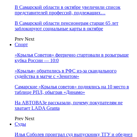
В Самарской области в октябре увеличили список
представителей профессий, подлежащих…
В Самарской области пенсионерам старше 65 лет
заблокируют социальные карты в октябре
Prev
Next
Спорт
«Крылья Советов» феерично стартовали в розыгрыше
кубка России — 10:0
«Крылья» обратились в РФС из-за скандального
судейства в матче с «Зенитом»
Самарские «Крылья советов» поднялись на 10 место в
таблице РПЛ, обыграв «Динамо»
На АВТОВАЗе рассказали, почему покупателям не
хватает LADA Granta
Prev
Next
Суды
Илья Соболев проиграл суд выпускнику ТГУ и обеднел