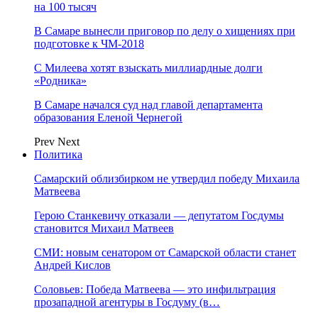
на 100 тысяч
В Самаре вынесли приговор по делу о хищениях при
подготовке к ЧМ-2018
С Милеева хотят взыскать миллиардные долги
«Родника»
В Самаре начался суд над главой департамента
образования Еленой Чернегой
Prev
Next
Политика
Самарский облизбирком не утвердил победу Михаила
Матвеева
Герою Станкевичу отказали — депутатом Госдумы
становится Михаил Матвеев
СМИ: новым сенатором от Самарской области станет
Андрей Кислов
Соловьев: Победа Матвеева — это инфильтрация
прозападной агентуры в Госдуму (в…