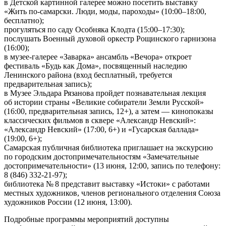
в Детской картинной галерее можно посетить выставку
«Жить по‑самарски. Люди, моды, пароходы» (10:00–18:00,
бесплатно);
прогуляться по саду Особняка Клодта (15:00–17:30);
послушать Военный духовой оркестр Рощинского гарнизона
(16:00);
в музее‑галерее «Заварка» ансамбль «Вечора» откроет
фестиваль «Будь как Дома», посвященный наследию
Ленинского района (вход бесплатный, требуется
предварительная запись);
в Музее Эльдара Рязанова пройдет познавательная лекция
об истории страны «Великие собиратели Земли Русской»
(16:00, предварительная запись, 12+), а затем — кинопоказы
классических фильмов в сквере «Александр Невский»:
«Александр Невский» (17:00, 6+) и «Гусарская баллада»
(19:00, 6+);
Самарская публичная библиотека приглашает на экскурсию
по городским достопримечательностям «Замечательные
достопримечательности» (13 июня, 12:00, запись по телефону:
8 (846) 332‑21‑97);
библиотека № 8 представит выставку «Истоки» с работами
местных художников, членов регионального отделения Союза
художников России (12 июня, 13:00).
Подробные программы мероприятий доступны