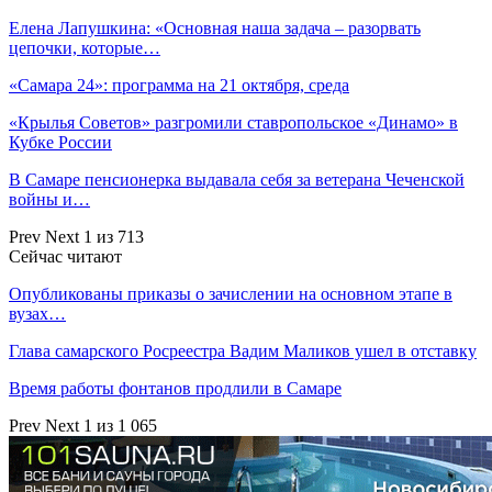
Елена Лапушкина: «Основная наша задача – разорвать
цепочки, которые…
«Самара 24»: программа на 21 октября, среда
«Крылья Советов» разгромили ставропольское «Динамо» в
Кубке России
В Самаре пенсионерка выдавала себя за ветерана Чеченской
войны и…
Prev
Next
1 из 713
Сейчас читают
Опубликованы приказы о зачислении на основном этапе в
вузах…
Глава самарского Росреестра Вадим Маликов ушел в отставку
Время работы фонтанов продлили в Самаре
Prev
Next
1 из 1 065