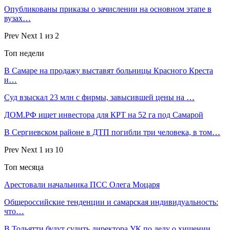
Опубликованы приказы о зачислении на основном этапе в
вузах…
Prev
Next
1 из 2
Топ недели
В Самаре на продажу выставят больницы Красного Креста
и…
Суд взыскал 23 млн с фирмы, завысившей цены на …
ДОМ.РФ ищет инвестора для КРТ на 52 га под Самарой
В Сергиевском районе в ДТП погибли три человека, в том…
Prev
Next
1 из 10
Топ месяца
Арестовали начальника ПСС Олега Моцаря
Общероссийские тенденции и самарская индивидуальность:
что…
В Тольятти будут судить директора УК по делу о хищении