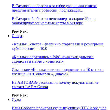
В Самарской области в октябре увеличили список
представителей профессий, подлежащих…
В Самарской области пенсионерам старше 65 лет
заблокируют социальные карты в октябре
Prev
Next
Спорт
«Крылья Советов» феерично стартовали в розыгрыше
кубка России — 10:0
«Крылья» обратились в РФС из-за скандального
судейства в матче с «Зенитом»
Самарские «Крылья советов» поднялись на 10 место в
таблице РПЛ, обыграв «Динамо»
На АВТОВАЗе рассказали, почему покупателям не
хватает LADA Granta
Prev
Next
Суды
Илья Соболев проиграл суд выпускнику ТГУ и обеднел