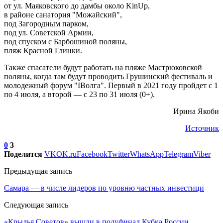
от ул. Маяковского до дамбы около KinUp,
в районе санатория "Можайский",
под Загородным парком,
под ул. Советской Армии,
под спуском с Барбошиной поляны,
пляж Красной Глинки.
Также спасатели будут работать на пляже Мастрюковской
поляны, когда там будут проводить Грушинский фестиваль и
молодежный форум "IВолга". Первый в 2021 году пройдет с 1
по 4 июля, а второй — с 23 по 31 июля (0+).
Ирина Якоби
Источник
0
3
Поделится
VK
OK.ru
Facebook
Twitter
WhatsApp
Telegram
Viber
Предыдущая запись
Самара — в числе лидеров по уровню частных инвестици
Следующая запись
«Крылья Советов» вышли в полуфинал Кубка России,