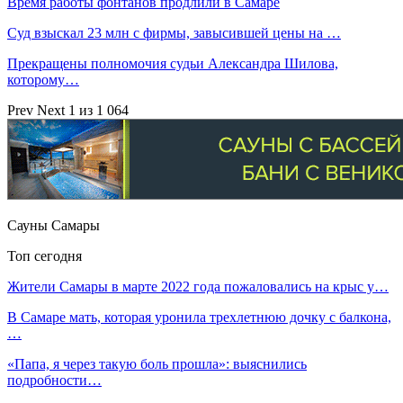
Время работы фонтанов продлили в Самаре
Суд взыскал 23 млн с фирмы, завысившей цены на …
Прекращены полномочия судьи Александра Шилова,
которому…
Prev
Next
1 из 1 064
Сауны Самары
Топ сегодня
Жители Самары в марте 2022 года пожаловались на крыс у…
В Самаре мать, которая уронила трехлетнюю дочку с балкона,
…
«Папа, я через такую боль прошла»: выяснились
подробности…