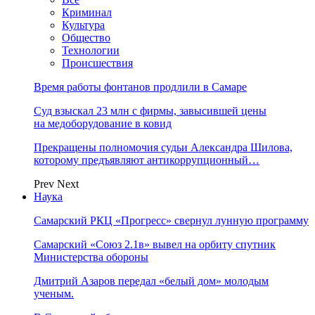
Криминал
Культура
Общество
Технологии
Происшествия
Время работы фонтанов продлили в Самаре
Суд взыскал 23 млн с фирмы, завысившей цены
на медоборудование в ковид
Прекращены полномочия судьи Александра Шилова,
которому предъявляют антикоррупционный…
Prev
Next
Наука
Самарский РКЦ «Прогресс» свернул лунную программу
Самарский «Союз 2.1в» вывел на орбиту спутник
Министерства обороны
Дмитрий Азаров передал «белый дом» молодым
ученым.