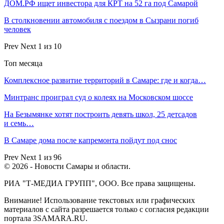
ДОМ.РФ ищет инвестора для КРТ на 52 га под Самарой
В столкновении автомобиля с поездом в Сызрани погиб
человек
Prev
Next
1 из 10
Топ месяца
Комплексное развитие территорий в Самаре: где и когда…
Минтранс проиграл суд о колеях на Московском шоссе
На Безымянке хотят построить девять школ, 25 детсадов
и семь…
В Самаре дома после капремонта пойдут под снос
Prev
Next
1 из 96
© 2026 - Новости Самары и области.
РИА "Т-МЕДИА ГРУПП", ООО. Все права защищены.
Внимание! Использование текстовых или графических
материалов с сайта разрешается только c согласия редакции
портала 3SAMARA.RU.