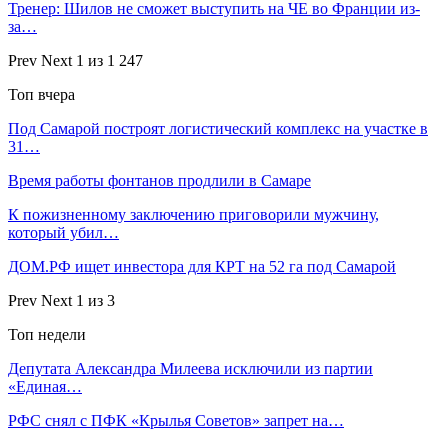
Тренер: Шилов не сможет выступить на ЧЕ во Франции из-
за…
Prev
Next
1 из 1 247
Топ вчера
Под Самарой построят логистический комплекс на участке в
31…
Время работы фонтанов продлили в Самаре
К пожизненному заключению приговорили мужчину,
который убил…
ДОМ.РФ ищет инвестора для КРТ на 52 га под Самарой
Prev
Next
1 из 3
Топ недели
Депутата Александра Милеева исключили из партии
«Единая…
РФС снял с ПФК «Крылья Советов» запрет на…