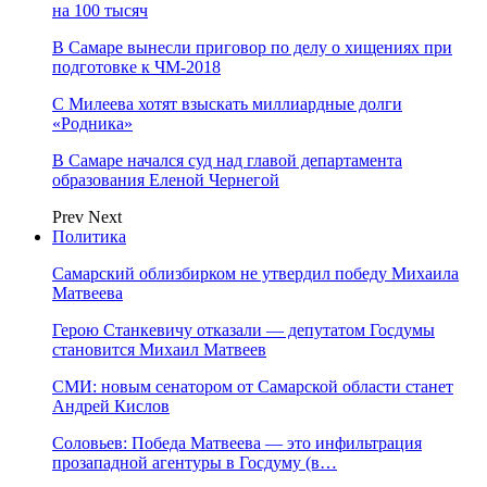
на 100 тысяч
В Самаре вынесли приговор по делу о хищениях при
подготовке к ЧМ-2018
С Милеева хотят взыскать миллиардные долги
«Родника»
В Самаре начался суд над главой департамента
образования Еленой Чернегой
Prev
Next
Политика
Самарский облизбирком не утвердил победу Михаила
Матвеева
Герою Станкевичу отказали — депутатом Госдумы
становится Михаил Матвеев
СМИ: новым сенатором от Самарской области станет
Андрей Кислов
Соловьев: Победа Матвеева — это инфильтрация
прозападной агентуры в Госдуму (в…