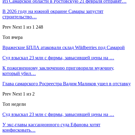
Из Самарской области в Ростовскую 21 февраля отправят…
В 2026 году на южной окраине Самары запустят
строительство…
Prev
Next
1 из 1 248
Топ вчера
Вражеские БПЛА атаковали склад Wildberries под Самарой
Суд взыскал 23 млн с фирмы, завысившей цены на …
К пожизненному заключению приговорили мужчину,
который убил…
Глава самарского Росреестра Вадим Маликов ушел в отставку
Prev
Next
1 из 2
Топ недели
Суд взыскал 23 млн с фирмы, завысившей цены на …
У экс-главы кассационного суда Ефанова хотят
конфисковать…