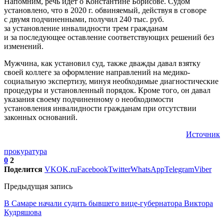
Напомним, речь идет о Константине Борисове. Судом
установлено, что в 2020 г. обвиняемый, действуя в сговоре
с двумя подчиненными, получил 240 тыс. руб.
за установление инвалидности трем гражданам
и за последующее оставление соответствующих решений без
изменений.
Мужчина, как установил суд, также дважды давал взятку
своей коллеге за оформление направлений на медико-
социальную экспертизу, минуя необходимые диагностические
процедуры и установленный порядок. Кроме того, он давал
указания своему подчиненному о необходимости
установления инвалидности гражданам при отсутствии
законных оснований.
Источник
прокуратура
0
2
Поделится
VK
OK.ru
Facebook
Twitter
WhatsApp
Telegram
Viber
Предыдущая запись
В Самаре начали судить бывшего вице-губернатора Виктора
Кудряшова