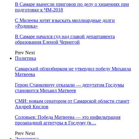
В Самаре вынесли приговор по делу о хищениях при
подготовке к ЧМ-2018
С Милеева хотят взыскать миллиардные долги
«Родника»
В Самаре начался суд над главой департамента
образования Еленой Чернегой
Prev
Next
Политика
Самарский облизбирком не утвердил победу Михаила
Матвеева
Герою Станкевичу отказали — депутатом Госдумы
становится Михаил Матвеев
СМИ: новым сенатором от Самарской области станет
Андрей Кислов
Соловьев: Победа Матвеева — это инфильтрация
прозападной агентуры в Госдуму (в…
Prev
Next
Экономика