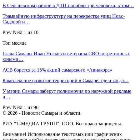
В Сергиевском районе в ДТП погибли три человека, в том…
Трамвайную инфраструктуру на перекрестке улиц Ново-
Садовой и…
Prev
Next
1 из 10
Топ месяца
Глава Самары Иван Носков и ветераны СВО встретились с
юными…
АСВ борется за 15% акций самарского «Авиакора»
Комплексное развитие территорий в Самаре: где и когда…
У мэрии Самары заберут полномочия по наружной рекламе
и…
Prev
Next
1 из 96
© 2026 - Новости Самары и области.
РИА "Т-МЕДИА ГРУПП", ООО. Все права защищены.
Внимание! Использование текстовых или графических
материалов с сайта разрешается только c согласия редакции