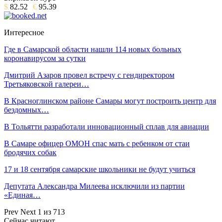
$
82.52
€
95.39
Интересное
Где в Самарской области нашли 114 новых больных
коронавирусом за сутки
Дмитрий Азаров провел встречу с гендиректором
Третьяковской галереи…
В Красноглинском районе Самары могут построить центр для
бездомных…
В Тольятти разработали инновационный сплав для авиации
В Самаре офицер ОМОН спас мать с ребенком от стаи
бродячих собак
17 и 18 сентября самарские школьники не будут учиться
Депутата Александра Милеева исключили из партии
«Единая…
Prev
Next
1 из 713
Сейчас читают