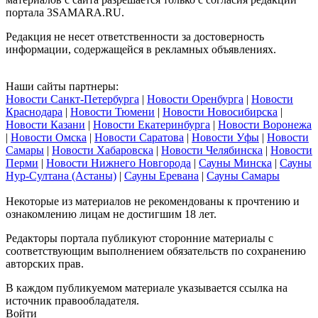
портала 3SAMARA.RU.
Редакция не несет ответственности за достоверность
информации, содержащейся в рекламных объявлениях.
Наши сайты партнеры:
Новости Санкт-Петербурга
|
Новости Оренбурга
|
Новости
Краснодара
|
Новости Тюмени
|
Новости Новосибирска
|
Новости Казани
|
Новости Екатеринбурга
|
Новости Воронежа
|
Новости Омска
|
Новости Саратова
|
Новости Уфы
|
Новости
Самары
|
Новости Хабаровска
|
Новости Челябинска
|
Новости
Перми
|
Новости Нижнего Новгорода
|
Сауны Минска
|
Сауны
Нур-Султана (Астаны)
|
Сауны Еревана
|
Сауны Самары
Некоторые из материалов не рекомендованы к прочтению и
ознакомлению лицам не достигшим 18 лет.
Редакторы портала публикуют сторонние материалы с
соответствующим выполнением обязательств по сохранению
авторских прав.
В каждом публикуемом материале указывается ссылка на
источник правообладателя.
Войти