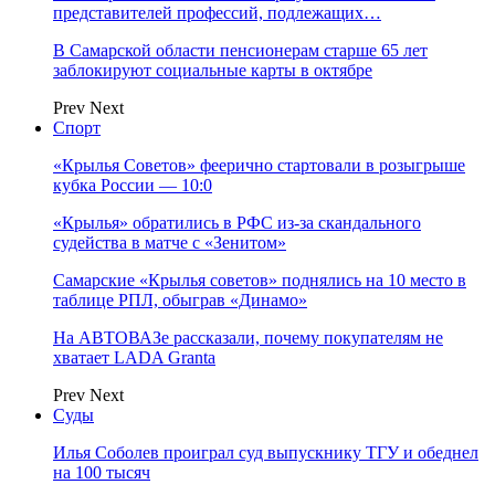
представителей профессий, подлежащих…
В Самарской области пенсионерам старше 65 лет
заблокируют социальные карты в октябре
Prev
Next
Спорт
«Крылья Советов» феерично стартовали в розыгрыше
кубка России — 10:0
«Крылья» обратились в РФС из-за скандального
судейства в матче с «Зенитом»
Самарские «Крылья советов» поднялись на 10 место в
таблице РПЛ, обыграв «Динамо»
На АВТОВАЗе рассказали, почему покупателям не
хватает LADA Granta
Prev
Next
Суды
Илья Соболев проиграл суд выпускнику ТГУ и обеднел
на 100 тысяч