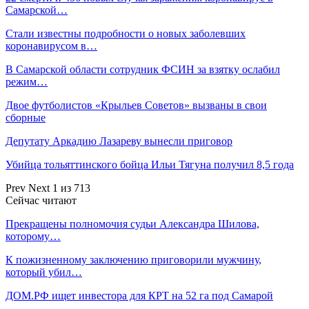
Самарской…
Стали известны подробности о новых заболевших
коронавирусом в…
В Самарской области сотрудник ФСИН за взятку ослабил
режим…
Двое футболистов «Крыльев Советов» вызваны в свои
сборные
Депутату Аркадию Лазареву вынесли приговор
Убийца тольяттинского бойца Ильи Тягуна получил 8,5 года
Prev
Next
1 из 713
Сейчас читают
Прекращены полномочия судьи Александра Шилова,
которому…
К пожизненному заключению приговорили мужчину,
который убил…
ДОМ.РФ ищет инвестора для КРТ на 52 га под Самарой