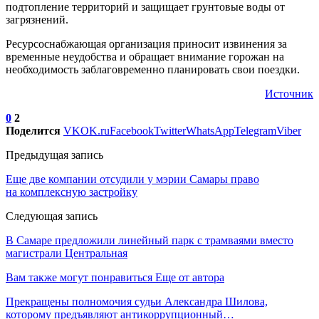
подтопление территорий и защищает грунтовые воды от
загрязнений.
Ресурсоснабжающая организация приносит извинения за
временные неудобства и обращает внимание горожан на
необходимость заблаговременно планировать свои поездки.
Источник
0
2
Поделится
VK
OK.ru
Facebook
Twitter
WhatsApp
Telegram
Viber
Предыдущая запись
Еще две компании отсудили у мэрии Самары право
на комплексную застройку
Следующая запись
В Самаре предложили линейный парк с трамваями вместо
магистрали Центральная
Вам также могут понравиться
Еще от автора
Прекращены полномочия судьи Александра Шилова,
которому предъявляют антикоррупционный…