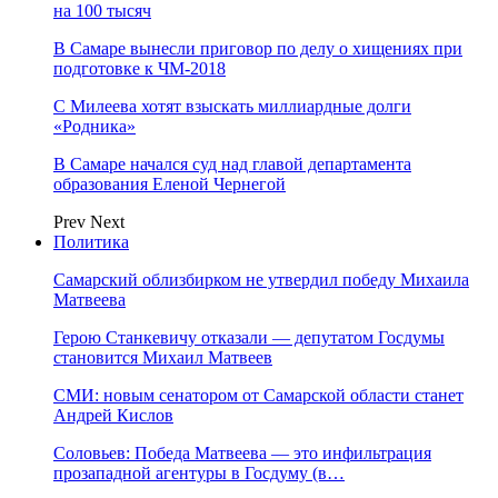
на 100 тысяч
В Самаре вынесли приговор по делу о хищениях при
подготовке к ЧМ-2018
С Милеева хотят взыскать миллиардные долги
«Родника»
В Самаре начался суд над главой департамента
образования Еленой Чернегой
Prev
Next
Политика
Самарский облизбирком не утвердил победу Михаила
Матвеева
Герою Станкевичу отказали — депутатом Госдумы
становится Михаил Матвеев
СМИ: новым сенатором от Самарской области станет
Андрей Кислов
Соловьев: Победа Матвеева — это инфильтрация
прозападной агентуры в Госдуму (в…