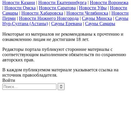
Новости Казани
|
Новости Екатеринбурга
|
Новости Воронежа
|
Новости Омска
|
Новости Саратова
|
Новости Уфы
|
Новости
Самары
|
Новости Хабаровска
|
Новости Челябинска
|
Новости
Перми
|
Новости Нижнего Новгорода
|
Сауны Минска
|
Сауны
Нур-Султана (Астаны)
|
Сауны Еревана
|
Сауны Самары
Некоторые из материалов не рекомендованы к прочтению и
ознакомлению лицам не достигшим 18 лет.
Редакторы портала публикуют сторонние материалы с
соответствующим выполнением обязательств по сохранению
авторских прав.
В каждом публикуемом материале указывается ссылка на
источник правообладателя.
Войти