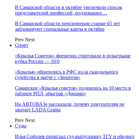
В Самарской области в октябре увеличили список
представителей профессий, подлежащих…
В Самарской области пенсионерам старше 65 лет
заблокируют социальные карты в октябре
Prev
Next
Спорт
«Крылья Советов» феерично стартовали в розыгрыше
кубка России — 10:0
«Крылья» обратились в РФС из-за скандального
судейства в матче с «Зенитом»
Самарские «Крылья советов» поднялись на 10 место в
таблице РПЛ, обыграв «Динамо»
На АВТОВАЗе рассказали, почему покупателям не
хватает LADA Granta
Prev
Next
Суды
Илья Соболев проиграл суд выпускнику ТГУ и обеднел