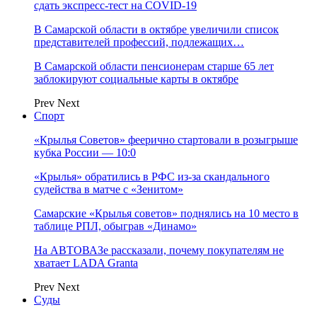
сдать экспресс-тест на COVID-19
В Самарской области в октябре увеличили список
представителей профессий, подлежащих…
В Самарской области пенсионерам старше 65 лет
заблокируют социальные карты в октябре
Prev
Next
Спорт
«Крылья Советов» феерично стартовали в розыгрыше
кубка России — 10:0
«Крылья» обратились в РФС из-за скандального
судейства в матче с «Зенитом»
Самарские «Крылья советов» поднялись на 10 место в
таблице РПЛ, обыграв «Динамо»
На АВТОВАЗе рассказали, почему покупателям не
хватает LADA Granta
Prev
Next
Суды