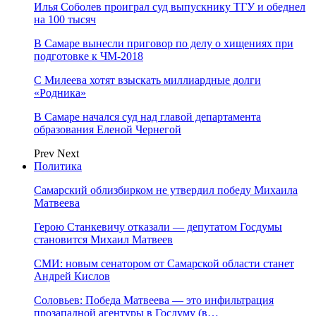
Илья Соболев проиграл суд выпускнику ТГУ и обеднел
на 100 тысяч
В Самаре вынесли приговор по делу о хищениях при
подготовке к ЧМ-2018
С Милеева хотят взыскать миллиардные долги
«Родника»
В Самаре начался суд над главой департамента
образования Еленой Чернегой
Prev
Next
Политика
Самарский облизбирком не утвердил победу Михаила
Матвеева
Герою Станкевичу отказали — депутатом Госдумы
становится Михаил Матвеев
СМИ: новым сенатором от Самарской области станет
Андрей Кислов
Соловьев: Победа Матвеева — это инфильтрация
прозападной агентуры в Госдуму (в…