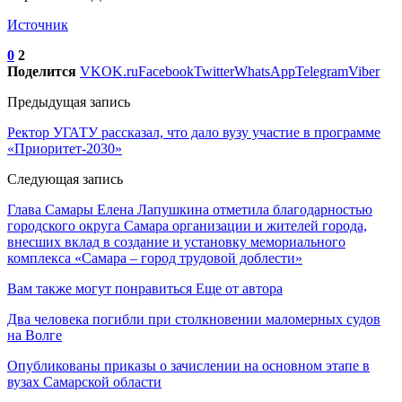
Источник
0
2
Поделится
VK
OK.ru
Facebook
Twitter
WhatsApp
Telegram
Viber
Предыдущая запись
Ректор УГАТУ рассказал, что дало вузу участие в программе
«Приоритет-2030»
Следующая запись
Глава Самары Елена Лапушкина отметила благодарностью
городского округа Самара организации и жителей города,
внесших вклад в создание и установку мемориального
комплекса «Самара – город трудовой доблести»
Вам также могут понравиться
Еще от автора
Два человека погибли при столкновении маломерных судов
на Волге
Опубликованы приказы о зачислении на основном этапе в
вузах Самарской области