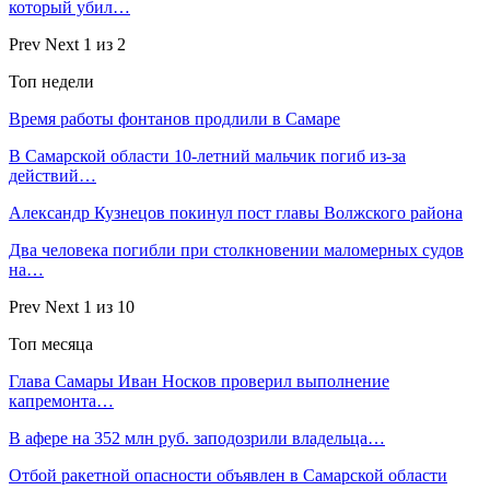
который убил…
Prev
Next
1 из 2
Топ недели
Время работы фонтанов продлили в Самаре
В Самарской области 10‑летний мальчик погиб из‑за
действий…
Александр Кузнецов покинул пост главы Волжского района
Два человека погибли при столкновении маломерных судов
на…
Prev
Next
1 из 10
Топ месяца
Глава Самары Иван Носков проверил выполнение
капремонта…
В афере на 352 млн руб. заподозрили владельца…
Отбой ракетной опасности объявлен в Самарской области