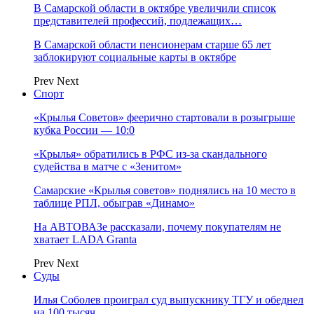
В Самарской области в октябре увеличили список
представителей профессий, подлежащих…
В Самарской области пенсионерам старше 65 лет
заблокируют социальные карты в октябре
Prev
Next
Спорт
«Крылья Советов» феерично стартовали в розыгрыше
кубка России — 10:0
«Крылья» обратились в РФС из-за скандального
судейства в матче с «Зенитом»
Самарские «Крылья советов» поднялись на 10 место в
таблице РПЛ, обыграв «Динамо»
На АВТОВАЗе рассказали, почему покупателям не
хватает LADA Granta
Prev
Next
Суды
Илья Соболев проиграл суд выпускнику ТГУ и обеднел
на 100 тысяч