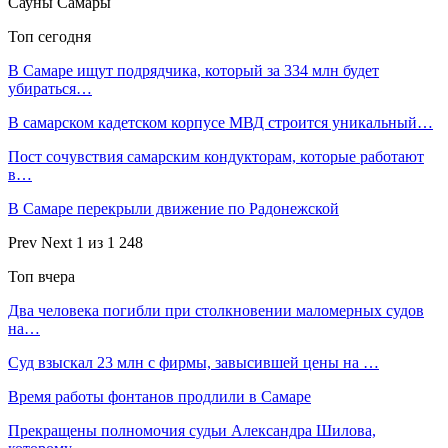
Сауны Самары
Топ сегодня
В Самаре ищут подрядчика, который за 334 млн будет
убираться…
В самарском кадетском корпусе МВД строится уникальный…
Пост сочувствия самарским кондукторам, которые работают
в…
В Самаре перекрыли движение по Радонежской
Prev
Next
1 из 1 248
Топ вчера
Два человека погибли при столкновении маломерных судов
на…
Суд взыскал 23 млн с фирмы, завысившей цены на …
Время работы фонтанов продлили в Самаре
Прекращены полномочия судьи Александра Шилова,