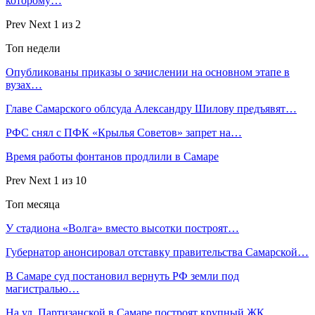
которому…
Prev
Next
1 из 2
Топ недели
Опубликованы приказы о зачислении на основном этапе в
вузах…
Главе Самарского облсуда Александру Шилову предъявят…
РФС снял с ПФК «Крылья Советов» запрет на…
Время работы фонтанов продлили в Самаре
Prev
Next
1 из 10
Топ месяца
У стадиона «Волга» вместо высотки построят…
Губернатор анонсировал отставку правительства Самарской…
В Самаре суд постановил вернуть РФ земли под
магистралью…
На ул. Партизанской в Самаре построят крупный ЖК