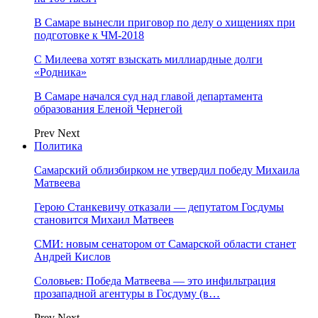
В Самаре вынесли приговор по делу о хищениях при
подготовке к ЧМ-2018
С Милеева хотят взыскать миллиардные долги
«Родника»
В Самаре начался суд над главой департамента
образования Еленой Чернегой
Prev
Next
Политика
Самарский облизбирком не утвердил победу Михаила
Матвеева
Герою Станкевичу отказали — депутатом Госдумы
становится Михаил Матвеев
СМИ: новым сенатором от Самарской области станет
Андрей Кислов
Соловьев: Победа Матвеева — это инфильтрация
прозападной агентуры в Госдуму (в…
Prev
Next