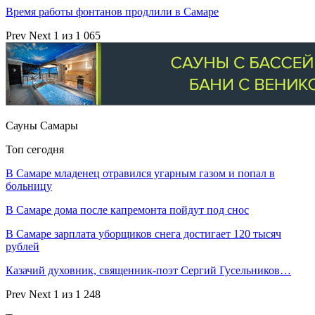
Время работы фонтанов продлили в Самаре
Prev
Next
1 из 1 065
Сауны Самары
Топ сегодня
В Самаре младенец отравился угарным газом и попал в
больницу
В Самаре дома после капремонта пойдут под снос
В Самаре зарплата уборщиков снега достигает 120 тысяч
рублей
Казачий духовник, священник-поэт Сергий Гусельников…
Prev
Next
1 из 1 248