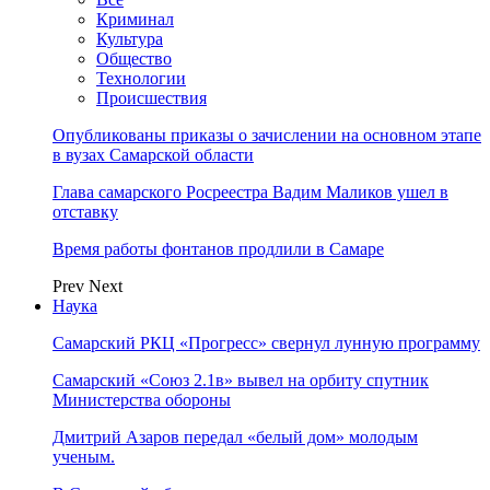
Криминал
Культура
Общество
Технологии
Происшествия
Опубликованы приказы о зачислении на основном этапе
в вузах Самарской области
Глава самарского Росреестра Вадим Маликов ушел в
отставку
Время работы фонтанов продлили в Самаре
Prev
Next
Наука
Самарский РКЦ «Прогресс» свернул лунную программу
Самарский «Союз 2.1в» вывел на орбиту спутник
Министерства обороны
Дмитрий Азаров передал «белый дом» молодым
ученым.