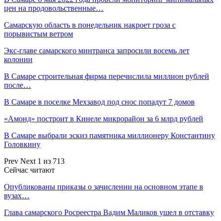
цен на продовольственные…
Самарскую область в понедельник накроет гроза с
порывистым ветром
Экс-главе самарского минтранса запросили восемь лет
колонии
В Самаре строительная фирма перечислила миллион рублей
после…
В Самаре в поселке Мехзавод под снос попадут 7 домов
«Амонд» построит в Кинеле микрорайон за 6 млрд рублей
В Самаре выбрали эскиз памятника миллионеру Константину
Головкину
Prev
Next
1 из 713
Сейчас читают
Опубликованы приказы о зачислении на основном этапе в
вузах…
Глава самарского Росреестра Вадим Маликов ушел в отставку