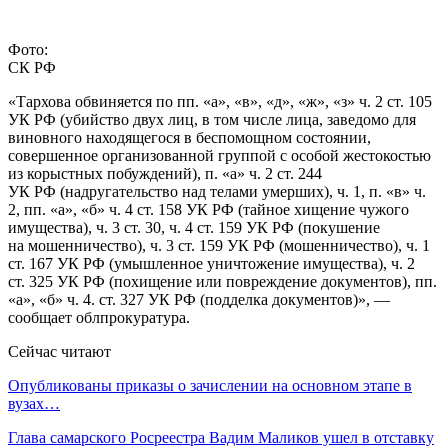
Фото:
СК РФ
«Тархова обвиняется по пп. «а», «в», «д», «ж», «з» ч. 2 ст. 105
УК РФ (убийство двух лиц, в том числе лица, заведомо для
виновного находящегося в беспомощном состоянии,
совершенное организованной группой с особой жестокостью
из корыстных побуждений), п. «а» ч. 2 ст. 244
УК РФ (надругательство над телами умерших), ч. 1, п. «в» ч.
2, пп. «а», «б» ч. 4 ст. 158 УК РФ (тайное хищение чужого
имущества), ч. 3 ст. 30, ч. 4 ст. 159 УК РФ (покушение
на мошенничество), ч. 3 ст. 159 УК РФ (мошенничество), ч. 1
ст. 167 УК РФ (умышленное уничтожение имущества), ч. 2
ст. 325 УК РФ (похищение или повреждение документов), пп.
«а», «б» ч. 4. ст. 327 УК РФ (подделка документов)», —
сообщает облпрокуратура.
Сейчас читают
Опубликованы приказы о зачислении на основном этапе в
вузах…
Глава самарского Росреестра Вадим Маликов ушел в отставку