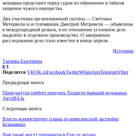
женщина предстанет перед судом по обвинению в тайном
хищении чужого имущества.
Два участника организованной группы — Светлана
Метервели и ее племянник Дмитрий Метревели — объявлены
в международный розыск, в их отношении уголовное дело
выделено в отдельное производство. О завершении
расследования дела стало известно в конце апреля.
Источник
Тархова Екатерина
0
3
Поделится
VK
OK.ru
Facebook
Twitter
WhatsApp
Telegram
Viber
Предыдущая запись
Прокуратура требует передать Тольятти бывший водоканал
АвтоВАЗа
Следующая запись
Власти корректируют планы по комплексной застройке
Безымянки
Вам также могут понравиться
Еще от автора