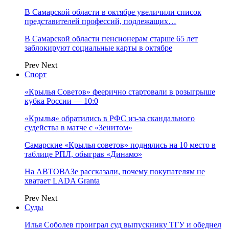
В Самарской области в октябре увеличили список
представителей профессий, подлежащих…
В Самарской области пенсионерам старше 65 лет
заблокируют социальные карты в октябре
Prev
Next
Спорт
«Крылья Советов» феерично стартовали в розыгрыше
кубка России — 10:0
«Крылья» обратились в РФС из-за скандального
судейства в матче с «Зенитом»
Самарские «Крылья советов» поднялись на 10 место в
таблице РПЛ, обыграв «Динамо»
На АВТОВАЗе рассказали, почему покупателям не
хватает LADA Granta
Prev
Next
Суды
Илья Соболев проиграл суд выпускнику ТГУ и обеднел