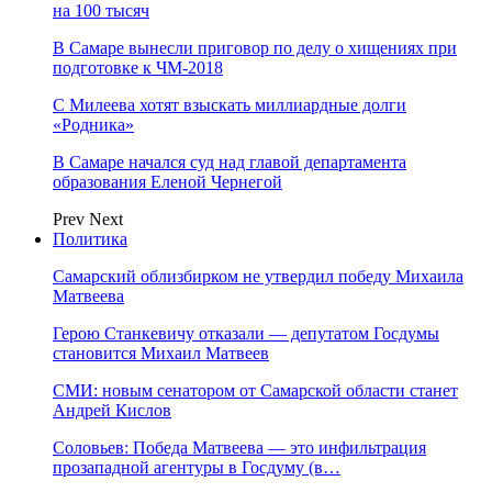
на 100 тысяч
В Самаре вынесли приговор по делу о хищениях при
подготовке к ЧМ-2018
С Милеева хотят взыскать миллиардные долги
«Родника»
В Самаре начался суд над главой департамента
образования Еленой Чернегой
Prev
Next
Политика
Самарский облизбирком не утвердил победу Михаила
Матвеева
Герою Станкевичу отказали — депутатом Госдумы
становится Михаил Матвеев
СМИ: новым сенатором от Самарской области станет
Андрей Кислов
Соловьев: Победа Матвеева — это инфильтрация
прозападной агентуры в Госдуму (в…