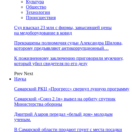
Культура
Общество
Технологии
Происшествия
Суд взыскал 23 млн с фирмы, завысившей цены
на медоборудование в ковид
Прекращены полномочия судьи Александра Шилова,
которому предъявляют антикоррупционный…
К пожизненному заключению приговорили мужчину,
который убил свидетеля по его делу
Prev
Next
Наука
Самарский РКЦ «Прогресс» свернул лунную программу
Самарский «Союз 2.1в» вывел на орбиту спутник
Министерства обороны
Дмитрий Азаров передал «белый дом» молодым
ученым.
В Самарской области продают грунт с места посадки