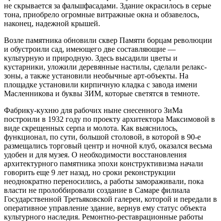
не скрывается за фальшфасадами. Здание окрасилось в серые
тона, приобрело огромные витражные окна и обзавелось,
наконец, надежной крышей.
Возле памятника обновили сквер Памяти борцам революции
и обустроили сад, имеющего две составляющие —
культурную и природную. Здесь высадили цветы и
кустарники, уложили деревянные настилы, сделали релакс-
зоны, а также установили необычные арт-объекты. На
площадке установили кирпичную кладка с завода имени
Масленникова и буквы ЗИМ, которые светятся в темноте.
Фабрику-кухню для рабочих ныне снесенного ЗиМа
построили в 1932 году по проекту архитектора Максимовой в
виде скрещенных серпа и молота. Как выяснилось,
функционал, по сути, большой столовой, в которой в 90-е
размещались торговый центр и ночной клуб, оказался весьма
удобен и для музея. О необходимости восстановления
архитектурного памятника эпохи конструктивизма начали
говорить еще 9 лет назад, но сроки реконструкции
неоднократно переносились, а работы замораживали, пока
власти не пролоббировали создание в Самаре филиала
Государственной Третьяковской галереи, которой и передали в
оперативное управление здание, вернув ему статус объекта
культурного наследия. Ремонтно-реставрационные работы