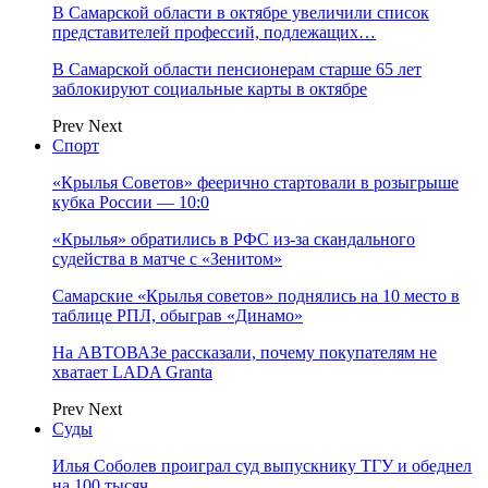
В Самарской области в октябре увеличили список
представителей профессий, подлежащих…
В Самарской области пенсионерам старше 65 лет
заблокируют социальные карты в октябре
Prev
Next
Спорт
«Крылья Советов» феерично стартовали в розыгрыше
кубка России — 10:0
«Крылья» обратились в РФС из-за скандального
судейства в матче с «Зенитом»
Самарские «Крылья советов» поднялись на 10 место в
таблице РПЛ, обыграв «Динамо»
На АВТОВАЗе рассказали, почему покупателям не
хватает LADA Granta
Prev
Next
Суды
Илья Соболев проиграл суд выпускнику ТГУ и обеднел
на 100 тысяч