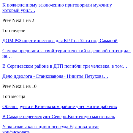
К пожизненному заключению приговорили мужчину,
который убил…
Prev
Next
1 из 2
Топ недели
ДОМ.РФ ищет инвестора для КРТ на 52 га под Самарой
Самара представила свой туристический и деловой потенциал
на…
В Сергиевском районе в ДТП погибли три человека, в том…
Дело идеолога «Станкозавода» Никиты Петухова…
Prev
Next
1 из 10
Топ месяца
Обвал грунта в Кинельском районе унес жизни рабочих
В Самаре переименуют Северо-Восточную магистраль
У экс-главы кассационного суда Ефанова хотят
конфисковать…