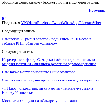
обошлись федеральному бюджету почти в 1,5 млрд рублей.
Источник
0
4
Поделится
VK
OK.ru
Facebook
Twitter
WhatsApp
Telegram
Viber
Предыдущая запись
Самарские «Крылья советов» поднялись на 10 место в
таблице РПЛ, обыграв «Динамо»
Следующая запись
Из резервного фонда Самарской области дополнительно
выделят почти 703 миллиона рублей на здравоохранение
Вам также могут понравиться
Еще от автора
Самарский театр кукол представит спектакль для взрослых
«Т Плюс» открыл выставку картин «Теплые чувства» в
Новокуйбышевске
Москвичи хлынули на «Самарскую площадь»