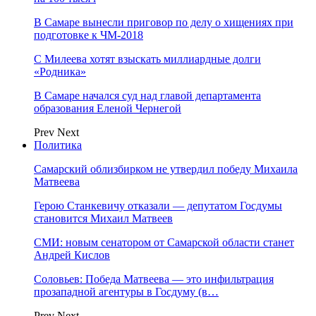
В Самаре вынесли приговор по делу о хищениях при
подготовке к ЧМ-2018
С Милеева хотят взыскать миллиардные долги
«Родника»
В Самаре начался суд над главой департамента
образования Еленой Чернегой
Prev
Next
Политика
Самарский облизбирком не утвердил победу Михаила
Матвеева
Герою Станкевичу отказали — депутатом Госдумы
становится Михаил Матвеев
СМИ: новым сенатором от Самарской области станет
Андрей Кислов
Соловьев: Победа Матвеева — это инфильтрация
прозападной агентуры в Госдуму (в…
Prev
Next