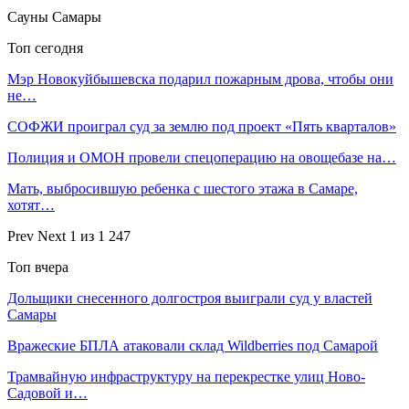
Сауны Самары
Топ сегодня
Мэр Новокуйбышевска подарил пожарным дрова, чтобы они
не…
СОФЖИ проиграл суд за землю под проект «Пять кварталов»
Полиция и ОМОН провели спецоперацию на овощебазе на…
Мать, выбросившую ребенка с шестого этажа в Самаре,
хотят…
Prev
Next
1 из 1 247
Топ вчера
Дольщики снесенного долгостроя выиграли суд у властей
Самары
Вражеские БПЛА атаковали склад Wildberries под Самарой
Трамвайную инфраструктуру на перекрестке улиц Ново-
Садовой и…