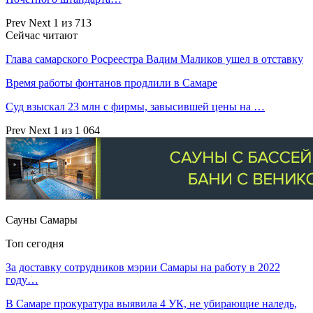
Prev
Next
1 из 713
Сейчас читают
Глава самарского Росреестра Вадим Маликов ушел в отставку
Время работы фонтанов продлили в Самаре
Суд взыскал 23 млн с фирмы, завысившей цены на …
Prev
Next
1 из 1 064
Сауны Самары
Топ сегодня
За доставку сотрудников мэрии Самары на работу в 2022
году…
В Самаре прокуратура выявила 4 УК, не убирающие наледь,