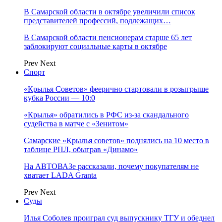
В Самарской области в октябре увеличили список
представителей профессий, подлежащих…
В Самарской области пенсионерам старше 65 лет
заблокируют социальные карты в октябре
Prev
Next
Спорт
«Крылья Советов» феерично стартовали в розыгрыше
кубка России — 10:0
«Крылья» обратились в РФС из-за скандального
судейства в матче с «Зенитом»
Самарские «Крылья советов» поднялись на 10 место в
таблице РПЛ, обыграв «Динамо»
На АВТОВАЗе рассказали, почему покупателям не
хватает LADA Granta
Prev
Next
Суды
Илья Соболев проиграл суд выпускнику ТГУ и обеднел