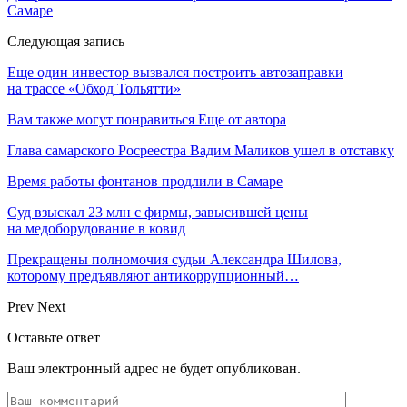
Самаре
Следующая запись
Еще один инвестор вызвался построить автозаправки
на трассе «Обход Тольятти»
Вам также могут понравиться
Еще от автора
Глава самарского Росреестра Вадим Маликов ушел в отставку
Время работы фонтанов продлили в Самаре
Суд взыскал 23 млн с фирмы, завысившей цены
на медоборудование в ковид
Прекращены полномочия судьи Александра Шилова,
которому предъявляют антикоррупционный…
Prev
Next
Оставьте ответ
Ваш электронный адрес не будет опубликован.