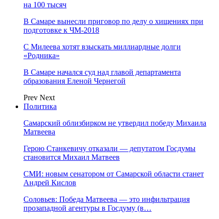
на 100 тысяч
В Самаре вынесли приговор по делу о хищениях при
подготовке к ЧМ-2018
С Милеева хотят взыскать миллиардные долги
«Родника»
В Самаре начался суд над главой департамента
образования Еленой Чернегой
Prev
Next
Политика
Самарский облизбирком не утвердил победу Михаила
Матвеева
Герою Станкевичу отказали — депутатом Госдумы
становится Михаил Матвеев
СМИ: новым сенатором от Самарской области станет
Андрей Кислов
Соловьев: Победа Матвеева — это инфильтрация
прозападной агентуры в Госдуму (в…