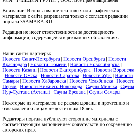
РИА "Т-МЕДИА ГРУПП", ООО. Все права защищены.
Внимание! Использование текстовых или графических
материалов с сайта разрешается только c согласия редакции
портала 3SAMARA.RU.
Редакция не несет ответственности за достоверность
информации, содержащейся в рекламных объявлениях.
Наши сайты партнеры:
Новости Санкт-Петербурга
|
Новости Оренбурга
|
Новости
Краснодара
|
Новости Тюмени
|
Новости Новосибирска
|
Новости Казани
|
Новости Екатеринбурга
|
Новости Воронежа
|
Новости Омска
|
Новости Саратова
|
Новости Уфы
|
Новости
Самары
|
Новости Хабаровска
|
Новости Челябинска
|
Новости
Перми
|
Новости Нижнего Новгорода
|
Сауны Минска
|
Сауны
Нур-Султана (Астаны)
|
Сауны Еревана
|
Сауны Самары
Некоторые из материалов не рекомендованы к прочтению и
ознакомлению лицам не достигшим 18 лет.
Редакторы портала публикуют сторонние материалы с
соответствующим выполнением обязательств по сохранению
авторских прав.