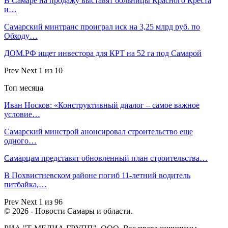
В Самаре на продажу выставят больницы Красного Креста
и…
Самарский минтранс проиграл иск на 3,25 млрд руб. по
Обходу…
ДОМ.РФ ищет инвестора для КРТ на 52 га под Самарой
Prev
Next
1 из 10
Топ месяца
Иван Носков: «Конструктивный диалог – самое важное
условие…
Самарский минстрой анонсировал строительство еще
одного…
Самарцам представят обновленный план строительства…
В Похвистневском районе погиб 11-летний водитель
питбайка,…
Prev
Next
1 из 96
© 2026 - Новости Самары и области.