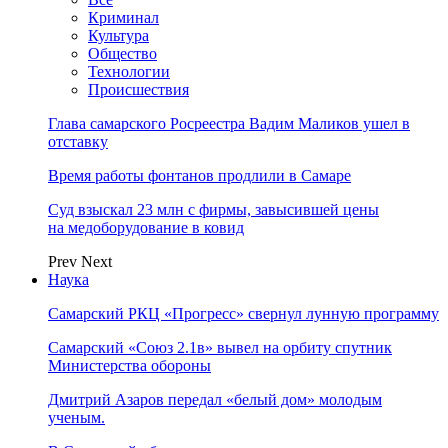
Криминал
Культура
Общество
Технологии
Происшествия
Глава самарского Росреестра Вадим Маликов ушел в
отставку
Время работы фонтанов продлили в Самаре
Суд взыскал 23 млн с фирмы, завысившей цены
на медоборудование в ковид
Prev
Next
Наука
Самарский РКЦ «Прогресс» свернул лунную программу
Самарский «Союз 2.1в» вывел на орбиту спутник
Министерства обороны
Дмитрий Азаров передал «белый дом» молодым
ученым.