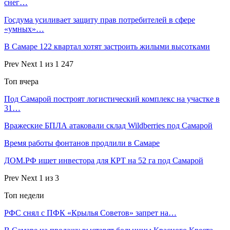
снег…
Госдума усиливает защиту прав потребителей в сфере
«умных»…
В Самаре 122 квартал хотят застроить жилыми высотками
Prev
Next
1 из 1 247
Топ вчера
Под Самарой построят логистический комплекс на участке в
31…
Вражеские БПЛА атаковали склад Wildberries под Самарой
Время работы фонтанов продлили в Самаре
ДОМ.РФ ищет инвестора для КРТ на 52 га под Самарой
Prev
Next
1 из 3
Топ недели
РФС снял с ПФК «Крылья Советов» запрет на…