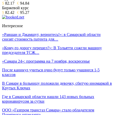
$
82.17
€
94.84
Биржевой курс
$
82.42
€
95.27
Интересное
«Равшан и Джамшут, вернитесь!»: в Самарской области
снизят стоимость патента для…
«Кому-то дорогу перешел?»: В Тольятти сожгли машину
председателя ТСЖ…
«Самара 24»: программа на 7 ноября, воскресенье
После каникул учиться очно будут только учащиеся 1-5
классов
В Самаре в больницу положили девочку, сбитую иномаркой в
Крутых Ключах
Где в Самарской области нашли 143 новых больных
коронавирусом за сутки
ООО «Газпром трансгаз Самара» стало обладателем
Почетного штандарта…