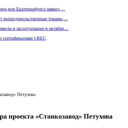
вице-мэр Екатеринбурга заявил,…
тут непродовольственные товары,…
ввели в эксплуатацию в октябре…
и сертификатами I-REC
козавод» Петухова
ора проекта «Станкозавод» Петухова