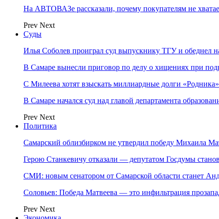
На АВТОВАЗе рассказали, почему покупателям не хвата
Prev
Next
Суды
Илья Соболев проиграл суд выпускнику ТГУ и обеднел н
В Самаре вынесли приговор по делу о хищениях при под
С Милеева хотят взыскать миллиардные долги «Родника»
В Самаре начался суд над главой департамента образова
Prev
Next
Политика
Самарский облизбирком не утвердил победу Михаила Ма
Герою Станкевичу отказали — депутатом Госдумы стано
СМИ: новым сенатором от Самарской области станет Ан
Соловьев: Победа Матвеева — это инфильтрация прозапа
Prev
Next
Экономика