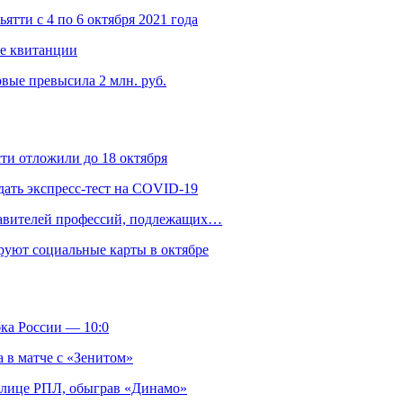
тти с 4 по 6 октября 2021 года
е квитанции
вые превысила 2 млн. руб.
ти отложили до 18 октября
дать экспресс-тест на COVID-19
ставителей профессий, подлежащих…
руют социальные карты в октябре
ка России — 10:0
 в матче с «Зенитом»
аблице РПЛ, обыграв «Динамо»