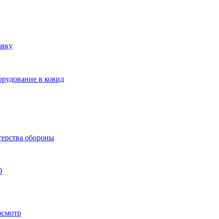
авку
орудование в ковид
терства обороны
О
осмотр