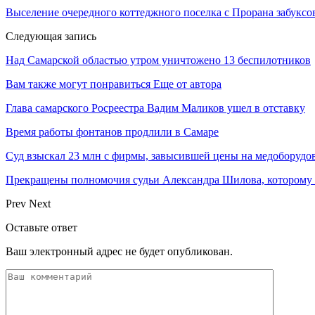
Выселение очередного коттеджного поселка с Прорана забуксов
Следующая запись
Над Самарской областью утром уничтожено 13 беспилотников
Вам также могут понравиться
Еще от автора
Глава самарского Росреестра Вадим Маликов ушел в отставку
Время работы фонтанов продлили в Самаре
Суд взыскал 23 млн с фирмы, завысившей цены на медоборудов
Прекращены полномочия судьи Александра Шилова, котором
Prev
Next
Оставьте ответ
Ваш электронный адрес не будет опубликован.