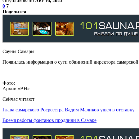
Опубликовано
Авг 16, 2025
0
7
Поделится
Сауны Самары
Появилась информация о сути обвинений директора самарской 
Фото:
Архив «ВН»
Сейчас читают
Глава самарского Росреестра Вадим Маликов ушел в отставку
Время работы фонтанов продлили в Самаре