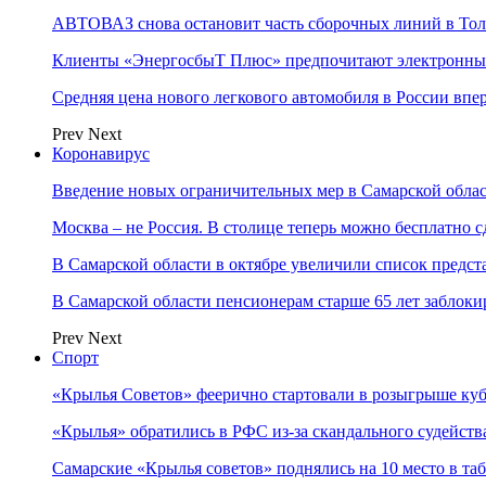
АВТОВАЗ снова остановит часть сборочных линий в Толья
Клиенты «ЭнергосбыТ Плюс» предпочитают электронны
Средняя цена нового легкового автомобиля в России впер
Prev
Next
Коронавирус
Введение новых ограничительных мер в Самарской облас
Москва – не Россия. В столице теперь можно бесплатно с
В Самарской области в октябре увеличили список пред
В Самарской области пенсионерам старше 65 лет заблоки
Prev
Next
Спорт
«Крылья Советов» феерично стартовали в розыгрыше куб
«Крылья» обратились в РФС из-за скандального судейства
Самарские «Крылья советов» поднялись на 10 место в т