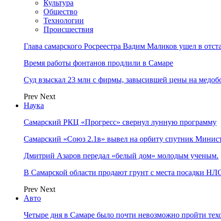
Культура
Общество
Технологии
Происшествия
Глава самарского Росреестра Вадим Маликов ушел в отст
Время работы фонтанов продлили в Самаре
Суд взыскал 23 млн с фирмы, завысившей цены на медоб
Prev
Next
Наука
Самарский РКЦ «Прогресс» свернул лунную программу
Самарский «Союз 2.1в» вывел на орбиту спутник Минис
Дмитрий Азаров передал «белый дом» молодым ученым.
В Самарской области продают грунт с места посадки НЛ
Prev
Next
Авто
Четыре дня в Самаре было почти невозможно пройти тех