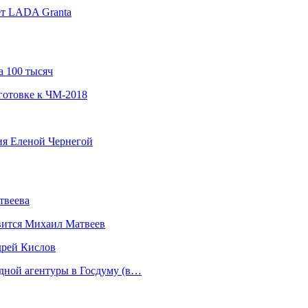
ет LADA Granta
а 100 тысяч
готовке к ЧМ-2018
ния Еленой Чернегой
твеева
вится Михаил Матвеев
дрей Кислов
дной агентуры в Госдуму (в…