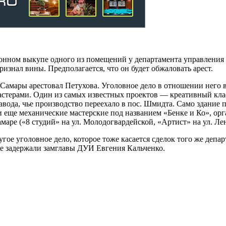
конном выкупе одного из помещений у департамента управлени
изнал вины. Предполагается, что он будет обжаловать арест.
амары арестовал Петухова. Уголовное дело в отношении него в
терами. Один из самых известных проектов — креативный класт
да, чье производство переехало в пос. Шмидта. Само здание пр
 еще механические мастерские под названием «Бенке и Ко», ор
аре («8 студий» на ул. Молодогвардейской, «Артист» на ул. Ле
угое уголовное дело, которое тоже касается сделок того же деп
ле задержали замглавы ДУИ Евгения Кальченко.