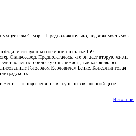
я имуществом Самары. Предположительно, недвижимость могла
озбудили сотрудники полиции по статье 159
ер Станкозавод. Предполагалось, что он даст вторую жизнь
едставляет историческую значимость, так как являлось
ганизованные Готхардом Карловичем Бенке. Консалтинговая
нинградской).
артамента. По подозрению в выкупе по завышенной цене
Источник