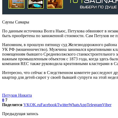
Сауны Самары
По данным источника Волга Ньюс, Петухова обвиняют в неза
быть приобретена по заниженной стоимости. Сам Петухов не пр
Напомним, в прошлую пятницу суд Железнодорожного района С
УК РФ (мошенничество). Мужчина занимался креативными клас
помещениям бывшего Средневолжского станкостроительного заво
важным промышленным объектом с 1873 года, когда здесь были
компания REC также руководила креативными кластерами в Сам
Интересно, что сейчас в Следственном комитете расследуют др
квартир для детей-сирот у своей бывшей супруги на этой неде
Петухов Никита
0
7
Поделится
VK
OK.ru
Facebook
Twitter
WhatsApp
Telegram
Viber
Предыдущая запись