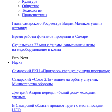
Культура
Общество
Технологии
Происшествия
Глава самарского Росреестра Вадим Маликов ушел в
отставку
Время работы фонтанов продлили в Самаре
Суд взыскал 23 млн с фирмы, завысившей цены
на медоборудование в ковид
Prev
Next
Наука
Самарский РКЦ «Прогресс» свернул лунную программу
Самарский «Союз 2.1в» вывел на орбиту спутник
Министерства обороны
Дмитрий Азаров передал «белый дом» молодым
ученым.
В Самарской области продают грунт с места посадки
НЛО