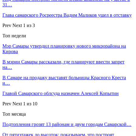
31…
Глава самарского Росреестра Вадим Маликов ушел в отставку
Prev
Next
1 из 3
Топ недели
Мэр Самары утвердил планировку нового микрорайона на
Кирова
В мэрии Самары рассказали, где планируют ввести запрет
на…
В Самаре на продажу выставят больницы Красного Креста
и…
Главой Самарского облсуда назначен Алексей Копытин
Prev
Next
1 из 10
Топ месяца
Подтопления грозят 13 районам и двум городам Самарской…
От пятиэтажек до высоток: показываем, что построят