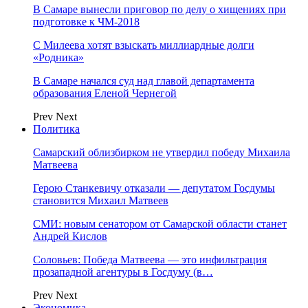
В Самаре вынесли приговор по делу о хищениях при
подготовке к ЧМ-2018
С Милеева хотят взыскать миллиардные долги
«Родника»
В Самаре начался суд над главой департамента
образования Еленой Чернегой
Prev
Next
Политика
Самарский облизбирком не утвердил победу Михаила
Матвеева
Герою Станкевичу отказали — депутатом Госдумы
становится Михаил Матвеев
СМИ: новым сенатором от Самарской области станет
Андрей Кислов
Соловьев: Победа Матвеева — это инфильтрация
прозападной агентуры в Госдуму (в…
Prev
Next
Экономика