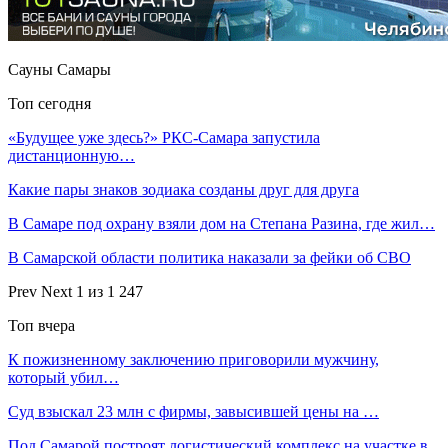
Сауны Самары
Топ сегодня
«Будущее уже здесь?» РКС-Самара запустила
дистанционную…
Какие пары знаков зодиака созданы друг для друга
В Самаре под охрану взяли дом на Степана Разина, где жил…
В Самарской области политика наказали за фейки об СВО
Prev
Next
1 из 1 247
Топ вчера
К пожизненному заключению приговорили мужчину,
который убил…
Суд взыскал 23 млн с фирмы, завысившей цены на …
Под Самарой построят логистический комплекс на участке в