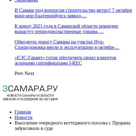
В Самаре под вопросом строительство метро? 7 октября
вице-мэр Екатеринбурга заявил,…
К концу 2021 года в Самарской области рекордно
вырастут непродовольственные товары,…
Обводную дорогу Самары на участке Нур-
Спиридоновка ввели в эксплуатацию в октябре…
«ЕЭС-Гарант» готов обеспечить своих клиентов
зелеными сертификатами I-REC
Prev
Next
Главная
Новости
Выселение очередного коттеджного поселка с Прорана
забуксовало в суде