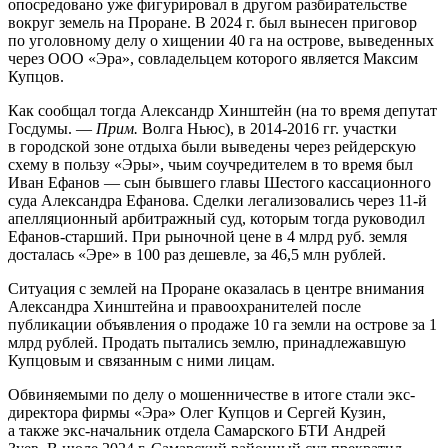
опосредовано уже фигурировал в другом разбирательстве
вокруг земель на Проране. В 2024 г. был вынесен приговор
по уголовному делу о хищении 40 га на острове, выведенных
через ООО «Эра», совладельцем которого является Максим
Купцов.
Как сообщал тогда Александр Хинштейн (на то время депутат
Госдумы. —
Прим.
Волга Ньюс), в 2014-2016 гг. участки
в городской зоне отдыха были выведены через рейдерскую
схему в пользу «Эры», чьим соучредителем в то время был
Иван Ефанов — сын бывшего главы Шестого кассационного
суда Александра Ефанова. Сделки легализовались через 11-й
апелляционный арбитражный суд, которым тогда руководил
Ефанов-старший. При рыночной цене в 4 млрд руб. земля
досталась «Эре» в 100 раз дешевле, за 46,5 млн рублей.
Ситуация с землей на Проране оказалась в центре внимания
Александра Хинштейна и правоохранителей после
публикации объявления о продаже 10 га земли на острове за 1
млрд рублей. Продать пытались землю, принадлежавшую
Купцовым и связанным с ними лицам.
Обвиняемыми по делу о мошенничестве в итоге стали экс-
директора фирмы «Эра» Олег Купцов и Сергей Кузин,
а также экс-начальник отдела Самарского БТИ Андрей