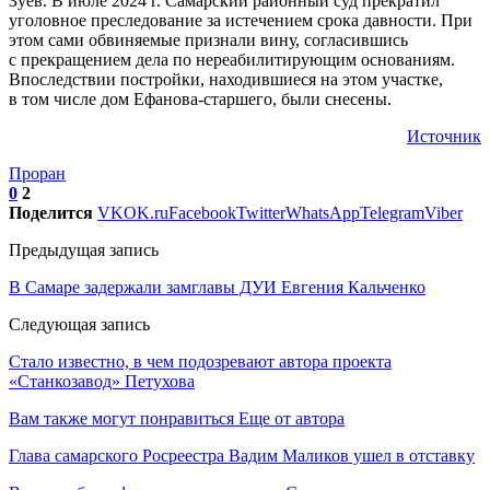
Зуев. В июле 2024 г. Самарский районный суд прекратил
уголовное преследование за истечением срока давности. При
этом сами обвиняемые признали вину, согласившись
с прекращением дела по нереабилитирующим основаниям.
Впоследствии постройки, находившиеся на этом участке,
в том числе дом Ефанова-старшего, были снесены.
Источник
Проран
0
2
Поделится
VK
OK.ru
Facebook
Twitter
WhatsApp
Telegram
Viber
Предыдущая запись
В Самаре задержали замглавы ДУИ Евгения Кальченко
Следующая запись
Стало известно, в чем подозревают автора проекта
«Станкозавод» Петухова
Вам также могут понравиться
Еще от автора
Глава самарского Росреестра Вадим Маликов ушел в отставку