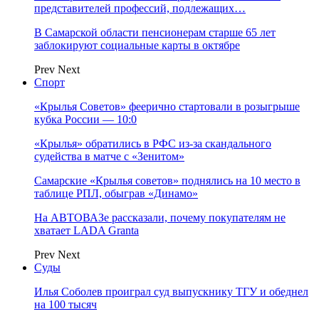
представителей профессий, подлежащих…
В Самарской области пенсионерам старше 65 лет
заблокируют социальные карты в октябре
Prev
Next
Спорт
«Крылья Советов» феерично стартовали в розыгрыше
кубка России — 10:0
«Крылья» обратились в РФС из-за скандального
судейства в матче с «Зенитом»
Самарские «Крылья советов» поднялись на 10 место в
таблице РПЛ, обыграв «Динамо»
На АВТОВАЗе рассказали, почему покупателям не
хватает LADA Granta
Prev
Next
Суды
Илья Соболев проиграл суд выпускнику ТГУ и обеднел
на 100 тысяч