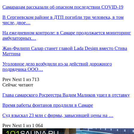
Самарацам рассказали об опасном последствии COVID-19
В Сергиевском районе в ДТП погибли три человека, в том
числе, двое…
На ежедневном контроле: в Самаре продолжается мониторинг
амбулаторных…
Жан-Филипп Салар станет главой Lada Design вместо Стива
Маттина
Уголовное дело возбудили из-за действий дорожного
подрядчика ООО…
Prev
Next
1 из 713
Сейчас читают
Глава самарского Росреестра Вадим Маликов ушел в отставку
Время работы фонтанов продлили в Самаре
Суд взыскал 23 млн с фирмы, завысившей цены на …
Prev
Next
1 из 1 064