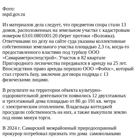
Фото:
nspd.gov.ru
Из материалов дела следует, что предметом спора стали 13
домов, расположенных на земельном участке с кадастровым
номером 63:01:0801001:20 (берег протоки «Воложка).
Ответчиками по делу на сайте суда указаны коллективные
собственники земельного участка площадью 2,3 га, когда-то
предоставленного властями под турбазу ООО
«Самараметроспецстрой». Участок в 82 квартале
Пригородного лесничества передавался в аренду на 25 лет.
Впоследствии право аренды перешло ООО «Фобос», который
стал строить базу, заключив договора подряда с 13
физическими лицами.
В результате на территории объекта культурно-
оздоровительной деятельности появились 12 двухэтажных
и трехэтажный дома площадью от 86 до 191 кв. метра
с электрическим отоплением. Владельцы коттеджей
просудили собственность на них, а также выкупили землю
под ними минуя торги.
В 2024 г. Самарский межрайонный природоохранный
прокурор потребовал признать эти дома самовольными