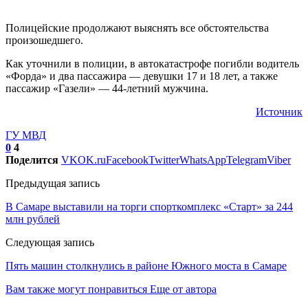
Полицейские продолжают выяснять все обстоятельства
произошедшего.
Как уточнили в полиции, в автокатастрофе погибли водитель
«Форда» и два пассажира — девушки 17 и 18 лет, а также
пассажир «Газели» — 44-летний мужчина.
Источник
ГУ МВД
0
4
Поделится
VK
OK.ru
Facebook
Twitter
WhatsApp
Telegram
Viber
Предыдущая запись
В Самаре выставили на торги спорткомплекс «Старт» за 244
млн рублей
Следующая запись
Пять машин столкнулись в районе Южного моста в Самаре
Вам также могут понравиться
Еще от автора