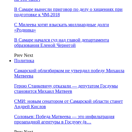
В Самаре вынесли приговор по делу о хищениях при
подготовке к ЧМ-2018
С Милеева хотят взыскать миллиардные долги
«Родника»
В Самаре начался суд над главой департамента
образования Еленой Чернегой
Prev
Next
Политика
Самарский облизбирком не утвердил победу Михаила
Матвеева
Герою Станкевичу отказали — депутатом Госдумы
становится Михаил Матвеев
СМИ: новым сенатором от Самарской области станет
Андрей Кислов
Соловьев: Победа Матвеева — это инфильтрация
прозападной агентуры в Госдуму (в…
Prev
Next