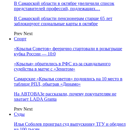
В Самарской области в октябре увеличили список
представителей профессий, подлежащих…
В Самарской области пенсионерам старше 65 лет
заблокируют социальные карты в октябре
Prev
Next
Спорт
«Крылья Советов» феерично стартовали в розыгрыше
кубка России — 10:0
«Крылья» обратились в РФС из-за скандального
судейства в матче с «Зенитом»
Самарские «Крылья советов» поднялись на 10 место в
таблице РПЛ, обыграв «Динамо»
На АВТОВАЗе рассказали, почему покупателям не
хватает LADA Granta
Prev
Next
Суды
Илья Соболев проиграл суд выпускнику ТГУ и обеднел
на 100 тысяч