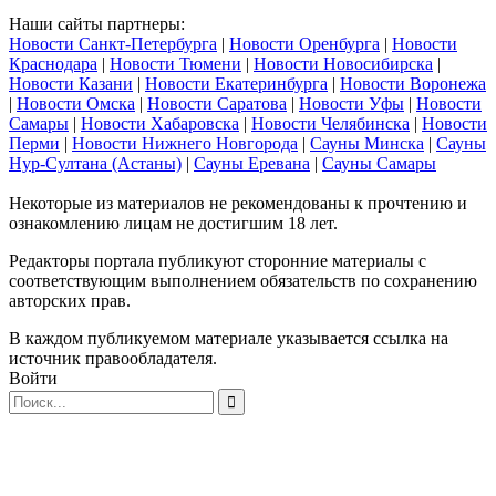
Наши сайты партнеры:
Новости Санкт-Петербурга
|
Новости Оренбурга
|
Новости
Краснодара
|
Новости Тюмени
|
Новости Новосибирска
|
Новости Казани
|
Новости Екатеринбурга
|
Новости Воронежа
|
Новости Омска
|
Новости Саратова
|
Новости Уфы
|
Новости
Самары
|
Новости Хабаровска
|
Новости Челябинска
|
Новости
Перми
|
Новости Нижнего Новгорода
|
Сауны Минска
|
Сауны
Нур-Султана (Астаны)
|
Сауны Еревана
|
Сауны Самары
Некоторые из материалов не рекомендованы к прочтению и
ознакомлению лицам не достигшим 18 лет.
Редакторы портала публикуют сторонние материалы с
соответствующим выполнением обязательств по сохранению
авторских прав.
В каждом публикуемом материале указывается ссылка на
источник правообладателя.
Войти